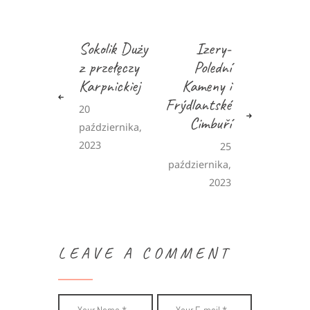
Sokolik Duży
Izery-
z przełęczy
Polední
Karpnickiej
Kameny i
Frýdlantské
20
Cimbuří
października,
2023
25
października,
2023
LEAVE A COMMENT