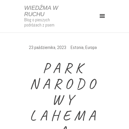
WIEDŹMA W
RUCHU
Blog o pieszych
WIEDŹMA W RUCHU
podróżach z psem
Blog o pieszych podróżach z psem
Kontakt
23 października, 2023
Estonia
,
Europa
Strefa Patrona
PARK
O Mnie
Mapy
NARODO
Szlaki Długodystansowe
WY
Polska
Europa
LAHEMA