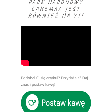
PARK NARODOWY
LAHEMAA JEST
RÓWNIEŻ NA YT!
Podobał Ci się artykuł? Przydał się? Daj
znać i postaw kawę!