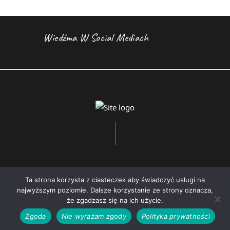
Wiedźma W Social Mediach
Ta strona korzysta z ciasteczek aby świadczyć usługi na
najwyższym poziomie. Dalsze korzystanie ze strony oznacza,
Copyright © 2026 by AxiomThemes. All
że zgadzasz się na ich użycie.
rights reserved.
Zgoda
Nie wyrażam zgody
Polityka prywatności