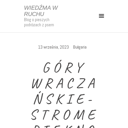
WIEDŹMA W
RUCHU
Blog o pieszych
WIEDŹMA W RUCHU
podróżach z psem
Blog o pieszych podróżach z psem
Kontakt
13 września, 2023
Bułgaria
Strefa Patrona
GÓRY
O Mnie
Mapy
WRACZA
Szlaki Długodystansowe
ŃSKIE-
Polska
Europa
STROME