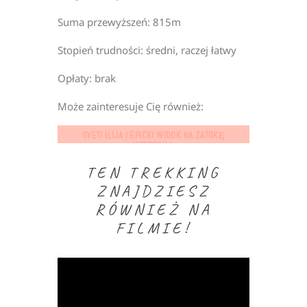
Suma przewyższeń: 815m
Stopień trudności: średni, raczej łatwy
Opłaty: brak
Może zainteresuje Cię również:
SVETI ILIJA I EPICKI WIDOK NA ZATOKĘ
KOTORSKĄ
TEN TREKKING
ZNAJDZIESZ
RÓWNIEŻ NA
FILMIE!