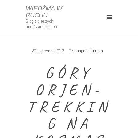
WIEDŹMA W
RUCHU
Blog o pieszych
WIEDŹMA W RUCHU
podróżach z psem
Blog o pieszych podróżach z psem
Kontakt
20 czerwca, 2022
Czarnogóra
,
Europa
Strefa Patrona
GÓRY
O Mnie
Mapy
ORJEN-
Szlaki Długodystansowe
TREKKIN
Polska
Europa
G NA