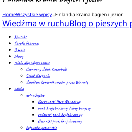
Home
Wszystkie wpisy
...
Finlandia kraina bagien i jezior
Wiedźma w ruchu
Blog o pieszych
Kontakt
Strefa Patrona
O mnie
Mapy
szlaki długodystansowe
Czerwony Szlak Kaszubski
Szlak Karpacki
Szlakiem Kopernikowskim przez Warmię
polska
dolnośląskie
Karkonoski Park Narodowy
park krajobrazowy doliny baryczy
rudawski park krajobrazowy
ślężański park krajobrazowy
kujawsko-pomorskie