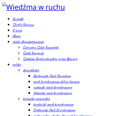
Kontakt
Strefa Patrona
O mnie
Mapy
szlaki długodystansowe
Czerwony Szlak Kaszubski
Szlak Karpacki
Szlakiem Kopernikowskim przez Warmię
polska
dolnośląskie
Karkonoski Park Narodowy
park krajobrazowy doliny baryczy
rudawski park krajobrazowy
ślężański park krajobrazowy
kujawsko-pomorskie
brodnicki park krajobrazowy
Chełmiński Park Krajobrazowy
gostynińsko-włocławski park krajobrazowy