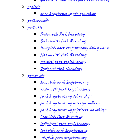
opolskie
park krajobrazowy gór opawskich
podkarpackie
podlaskie
Białowieski Park Narodowy
Biebrzański Park Narodowy
łomżyński park krajobrazowy doliny narwi
Narwiański Park Narodowy
suwalski park krajobrazowy
Wigierski Park Narodowy
pomorskie
kaszubski park krajobrazowy
nadmorski park krajobrazowy
park krajobrazowy dolina słupi
park krajobrazowy mierzeja wiślana
park krajobrazowy pojezierza iławskiego
Słowiński Park Narodowy
trójmiejski park krajobrazowy
tucholski park krajobrazowy
wdzydzki park krajobrazowy