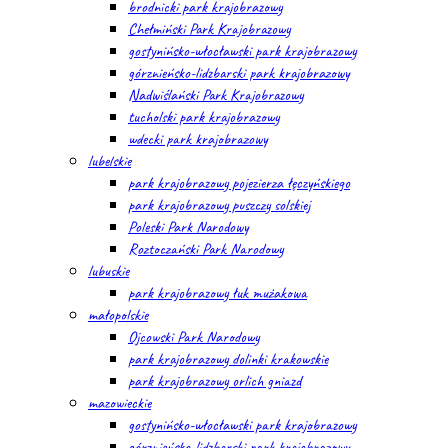
brodnicki park krajobrazowy
Chełmiński Park Krajobrazowy
gostynińsko-włocławski park krajobrazowy
górznieńsko-lidzbarski park krajobrazowy
Nadwiślański Park Krajobrazowy
tucholski park krajobrazowy
wdecki park krajobrazowy
lubelskie
park krajobrazowy pojezierza łęczyńskiego
park krajobrazowy puszczy solskiej
Poleski Park Narodowy
Roztoczański Park Narodowy
lubuskie
park krajobrazowy łuk mużakowa
małopolskie
Ojcowski Park Narodowy
park krajobrazowy dolinki krakowskie
park krajobrazowy orlich gniazd
mazowieckie
gostynińsko-włocławski park krajobrazowy
górznieńsko-lidzbarski park krajobrazowy