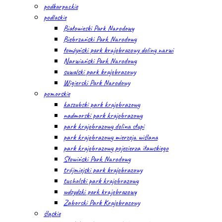
podkarpackie
podlaskie
Białowieski Park Narodowy
Biebrzański Park Narodowy
łomżyński park krajobrazowy doliny narwi
Narwiański Park Narodowy
suwalski park krajobrazowy
Wigierski Park Narodowy
pomorskie
kaszubski park krajobrazowy
nadmorski park krajobrazowy
park krajobrazowy dolina słupi
park krajobrazowy mierzeja wiślana
park krajobrazowy pojezierza iławskiego
Słowiński Park Narodowy
trójmiejski park krajobrazowy
tucholski park krajobrazowy
wdzydzki park krajobrazowy
Zaborski Park Krajobrazowy
śląskie