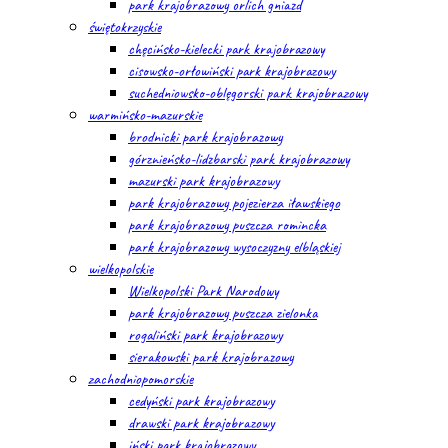
park krajobrazowy orlich gniazd
świętokrzyskie
chęcińsko-kielecki park krajobrazowy
cisowsko-orłowiński park krajobrazowy
suchedniowsko-oblęgorski park krajobrazowy
warmińsko-mazurskie
brodnicki park krajobrazowy
górznieńsko-lidzbarski park krajobrazowy
mazurski park krajobrazowy
park krajobrazowy pojezierza iławskiego
park krajobrazowy puszcza romincka
park krajobrazowy wysoczyzny elbląskiej
wielkopolskie
Wielkopolski Park Narodowy
park krajobrazowy puszcza zielonka
rogaliński park krajobrazowy
sierakowski park krajobrazowy
zachodniopomorskie
cedyński park krajobrazowy
drawski park krajobrazowy
iński park krajobrazowy