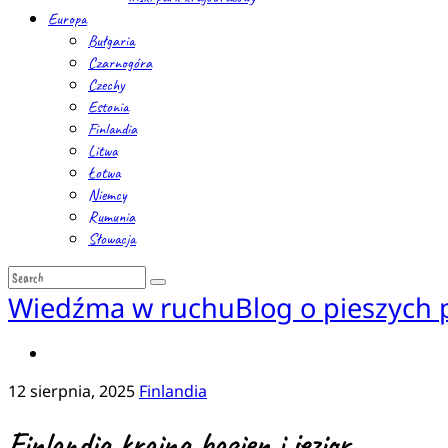
Europa
Bułgaria
Czarnogóra
Czechy
Estonia
Finlandia
Litwa
Łotwa
Niemcy
Rumunia
Słowacja
Wiedźma w ruchu
Blog o pieszych
12 sierpnia, 2025
Finlandia
Finlandia kraina bagien i jezior