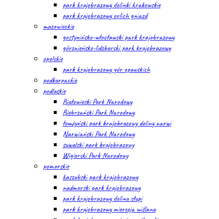
park krajobrazowy dolinki krakowskie
park krajobrazowy orlich gniazd
mazowieckie
gostynińsko-włocławski park krajobrazowy
górznieńsko-lidzbarski park krajobrazowy
opolskie
park krajobrazowy gór opawskich
podkarpackie
podlaskie
Białowieski Park Narodowy
Biebrzański Park Narodowy
łomżyński park krajobrazowy doliny narwi
Narwiański Park Narodowy
suwalski park krajobrazowy
Wigierski Park Narodowy
pomorskie
kaszubski park krajobrazowy
nadmorski park krajobrazowy
park krajobrazowy dolina słupi
park krajobrazowy mierzeja wiślana