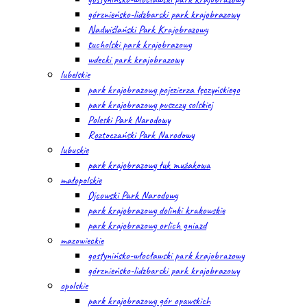
górznieńsko-lidzbarski park krajobrazowy
Nadwiślański Park Krajobrazowy
tucholski park krajobrazowy
wdecki park krajobrazowy
lubelskie
park krajobrazowy pojezierza łęczyńskiego
park krajobrazowy puszczy solskiej
Poleski Park Narodowy
Roztoczański Park Narodowy
lubuskie
park krajobrazowy łuk mużakowa
małopolskie
Ojcowski Park Narodowy
park krajobrazowy dolinki krakowskie
park krajobrazowy orlich gniazd
mazowieckie
gostynińsko-włocławski park krajobrazowy
górznieńsko-lidzbarski park krajobrazowy
opolskie
park krajobrazowy gór opawskich