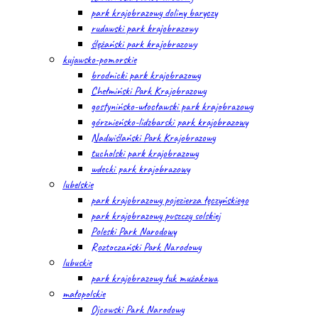
park krajobrazowy doliny baryczy
rudawski park krajobrazowy
ślężański park krajobrazowy
kujawsko-pomorskie
brodnicki park krajobrazowy
Chełmiński Park Krajobrazowy
gostynińsko-włocławski park krajobrazowy
górznieńsko-lidzbarski park krajobrazowy
Nadwiślański Park Krajobrazowy
tucholski park krajobrazowy
wdecki park krajobrazowy
lubelskie
park krajobrazowy pojezierza łęczyńskiego
park krajobrazowy puszczy solskiej
Poleski Park Narodowy
Roztoczański Park Narodowy
lubuskie
park krajobrazowy łuk mużakowa
małopolskie
Ojcowski Park Narodowy