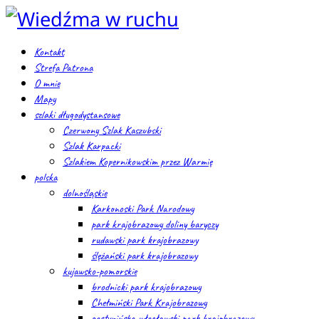
Kontakt
Strefa Patrona
O mnie
Mapy
szlaki długodystansowe
Czerwony Szlak Kaszubski
Szlak Karpacki
Szlakiem Kopernikowskim przez Warmię
polska
dolnośląskie
Karkonoski Park Narodowy
park krajobrazowy doliny baryczy
rudawski park krajobrazowy
ślężański park krajobrazowy
kujawsko-pomorskie
brodnicki park krajobrazowy
Chełmiński Park Krajobrazowy
gostynińsko-włocławski park krajobrazowy