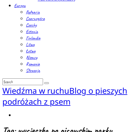
Europa
Bułgaria
Czarnogóra
Czechy
Estonia
Finlandia
Litwa
Łotwa
Niemcy
Rumunia
Słowacja
Wiedźma w ruchu
Blog o pieszych
podróżach z psem
Tag: wycieczka po ojcowskim parku