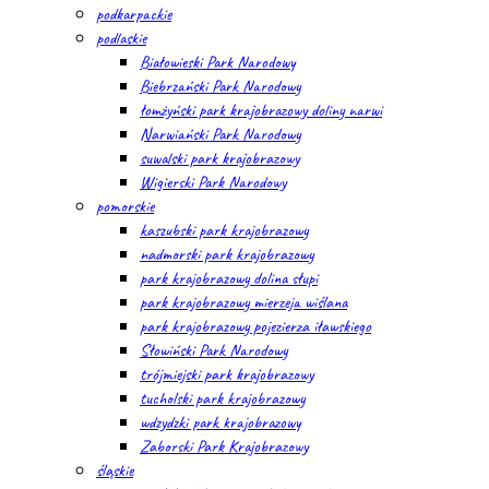
podkarpackie
podlaskie
Białowieski Park Narodowy
Biebrzański Park Narodowy
łomżyński park krajobrazowy doliny narwi
Narwiański Park Narodowy
suwalski park krajobrazowy
Wigierski Park Narodowy
pomorskie
kaszubski park krajobrazowy
nadmorski park krajobrazowy
park krajobrazowy dolina słupi
park krajobrazowy mierzeja wiślana
park krajobrazowy pojezierza iławskiego
Słowiński Park Narodowy
trójmiejski park krajobrazowy
tucholski park krajobrazowy
wdzydzki park krajobrazowy
Zaborski Park Krajobrazowy
śląskie