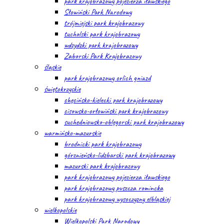
park krajobrazowy pojezierza iławskiego
Słowiński Park Narodowy
trójmiejski park krajobrazowy
tucholski park krajobrazowy
wdzydzki park krajobrazowy
Zaborski Park Krajobrazowy
śląskie
park krajobrazowy orlich gniazd
świętokrzyskie
chęcińsko-kielecki park krajobrazowy
cisowsko-orłowiński park krajobrazowy
suchedniowsko-oblęgorski park krajobrazowy
warmińsko-mazurskie
brodnicki park krajobrazowy
górznieńsko-lidzbarski park krajobrazowy
mazurski park krajobrazowy
park krajobrazowy pojezierza iławskiego
park krajobrazowy puszcza romincka
park krajobrazowy wysoczyzny elbląskiej
wielkopolskie
Wielkopolski Park Narodowy