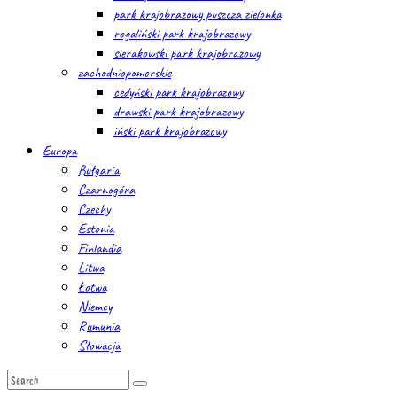
park krajobrazowy puszcza zielonka
rogaliński park krajobrazowy
sierakowski park krajobrazowy
zachodniopomorskie
cedyński park krajobrazowy
drawski park krajobrazowy
iński park krajobrazowy
Europa
Bułgaria
Czarnogóra
Czechy
Estonia
Finlandia
Litwa
Łotwa
Niemcy
Rumunia
Słowacja