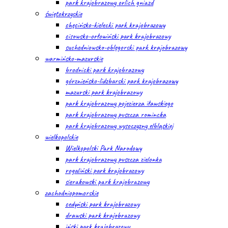
park krajobrazowy orlich gniazd
świętokrzyskie
chęcińsko-kielecki park krajobrazowy
cisowsko-orłowiński park krajobrazowy
suchedniowsko-oblęgorski park krajobrazowy
warmińsko-mazurskie
brodnicki park krajobrazowy
górznieńsko-lidzbarski park krajobrazowy
mazurski park krajobrazowy
park krajobrazowy pojezierza iławskiego
park krajobrazowy puszcza romincka
park krajobrazowy wysoczyzny elbląskiej
wielkopolskie
Wielkopolski Park Narodowy
park krajobrazowy puszcza zielonka
rogaliński park krajobrazowy
sierakowski park krajobrazowy
zachodniopomorskie
cedyński park krajobrazowy
drawski park krajobrazowy
iński park krajobrazowy