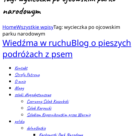
narodowym
Home
Wszystkie wpisy
Tag: wycieczka po ojcowskim
parku narodowym
Wiedźma w ruchu
Blog o pieszych
podróżach z psem
Kontakt
Strefa Patrona
O mnie
Mapy
szlaki długodystansowe
Czerwony Szlak Kaszubski
Szlak Karpacki
Szlakiem Kopernikowskim przez Warmię
polska
dolnośląskie
Karkonoski Park Narodowy