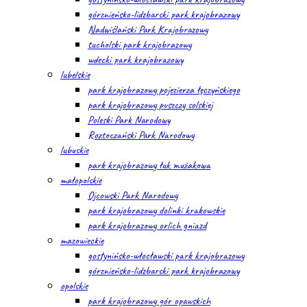
górznieńsko-lidzbarski park krajobrazowy
Nadwiślański Park Krajobrazowy
tucholski park krajobrazowy
wdecki park krajobrazowy
lubelskie
park krajobrazowy pojezierza łęczyńskiego
park krajobrazowy puszczy solskiej
Poleski Park Narodowy
Roztoczański Park Narodowy
lubuskie
park krajobrazowy łuk mużakowa
małopolskie
Ojcowski Park Narodowy
park krajobrazowy dolinki krakowskie
park krajobrazowy orlich gniazd
mazowieckie
gostynińsko-włocławski park krajobrazowy
górznieńsko-lidzbarski park krajobrazowy
opolskie
park krajobrazowy gór opawskich