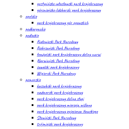
gostynińsko-włocławski park krajobrazowy
górznieńsko-lidzbarski park krajobrazowy
opolskie
park krajobrazowy gór opawskich
podkarpackie
podlaskie
Białowieski Park Narodowy
Biebrzański Park Narodowy
łomżyński park krajobrazowy doliny narwi
Narwiański Park Narodowy
suwalski park krajobrazowy
Wigierski Park Narodowy
pomorskie
kaszubski park krajobrazowy
nadmorski park krajobrazowy
park krajobrazowy dolina słupi
park krajobrazowy mierzeja wiślana
park krajobrazowy pojezierza iławskiego
Słowiński Park Narodowy
trójmiejski park krajobrazowy