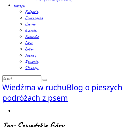
Europa
Bułgaria
Czarnogóra
Czechy
Estonia
Finlandia
Litwa
Łotwa
Niemcy
Rumunia
Słowacja
Wiedźma w ruchu
Blog o pieszych
podróżach z psem
Tag: Szwedzkie Góry