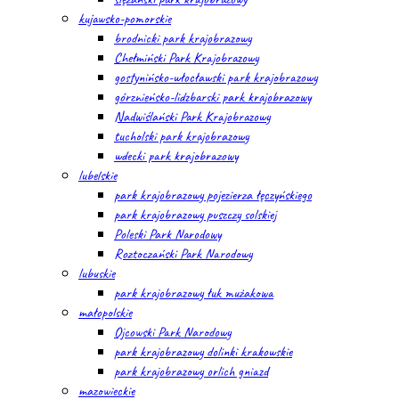
kujawsko-pomorskie
brodnicki park krajobrazowy
Chełmiński Park Krajobrazowy
gostynińsko-włocławski park krajobrazowy
górznieńsko-lidzbarski park krajobrazowy
Nadwiślański Park Krajobrazowy
tucholski park krajobrazowy
wdecki park krajobrazowy
lubelskie
park krajobrazowy pojezierza łęczyńskiego
park krajobrazowy puszczy solskiej
Poleski Park Narodowy
Roztoczański Park Narodowy
lubuskie
park krajobrazowy łuk mużakowa
małopolskie
Ojcowski Park Narodowy
park krajobrazowy dolinki krakowskie
park krajobrazowy orlich gniazd
mazowieckie