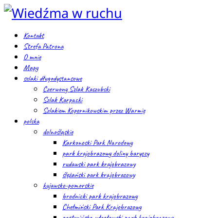
Kontakt
Strefa Patrona
O mnie
Mapy
szlaki długodystansowe
Czerwony Szlak Kaszubski
Szlak Karpacki
Szlakiem Kopernikowskim przez Warmię
polska
dolnośląskie
Karkonoski Park Narodowy
park krajobrazowy doliny baryczy
rudawski park krajobrazowy
ślężański park krajobrazowy
kujawsko-pomorskie
brodnicki park krajobrazowy
Chełmiński Park Krajobrazowy
gostynińsko-włocławski park krajobrazowy