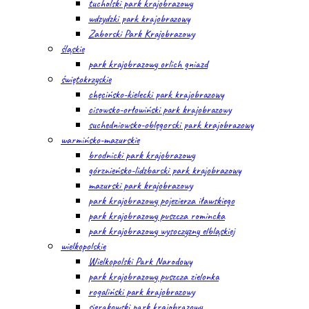
tucholski park krajobrazowy
wdzydzki park krajobrazowy
Zaborski Park Krajobrazowy
śląskie
park krajobrazowy orlich gniazd
świętokrzyskie
chęcińsko-kielecki park krajobrazowy
cisowsko-orłowiński park krajobrazowy
suchedniowsko-oblęgorski park krajobrazowy
warmińsko-mazurskie
brodnicki park krajobrazowy
górznieńsko-lidzbarski park krajobrazowy
mazurski park krajobrazowy
park krajobrazowy pojezierza iławskiego
park krajobrazowy puszcza romincka
park krajobrazowy wysoczyzny elbląskiej
wielkopolskie
Wielkopolski Park Narodowy
park krajobrazowy puszcza zielonka
rogaliński park krajobrazowy
sierakowski park krajobrazowy