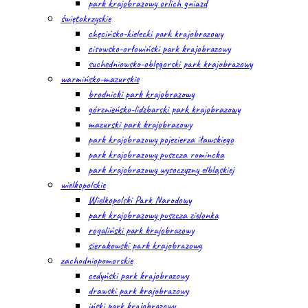
park krajobrazowy orlich gniazd
świętokrzyskie
chęcińsko-kielecki park krajobrazowy
cisowsko-orłowiński park krajobrazowy
suchedniowsko-oblęgorski park krajobrazowy
warmińsko-mazurskie
brodnicki park krajobrazowy
górznieńsko-lidzbarski park krajobrazowy
mazurski park krajobrazowy
park krajobrazowy pojezierza iławskiego
park krajobrazowy puszcza romincka
park krajobrazowy wysoczyzny elbląskiej
wielkopolskie
Wielkopolski Park Narodowy
park krajobrazowy puszcza zielonka
rogaliński park krajobrazowy
sierakowski park krajobrazowy
zachodniopomorskie
cedyński park krajobrazowy
drawski park krajobrazowy
iński park krajobrazowy