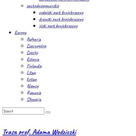
zachodniopomorskie
cedyński park krajobrazowy
drawski park krajobrazowy
iński park krajobrazowy
Europa
Bułgaria
Czarnogóra
Czechy
Estonia
Finlandia
Litwa
Łotwa
Niemcy
Rumunia
Słowacja
Trasa prof. Adama Wodziczki