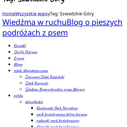
Home
Wszystkie wpisy
Tag: Szwedzkie Góry
Wiedźma w ruchu
Blog o pieszych
podróżach z psem
Kontakt
Strefa Patrona
O mnie
Mapy
szlaki długodystansowe
Czerwony Szlak Kaszubski
Szlak Karpacki
Szlakiem Kopernikowskim przez Warmię
polska
dolnośląskie
Karkonoski Park Narodowy
park krajobrazowy doliny baryczy
rudawski park krajobrazowy
ślężański park krajobrazowy