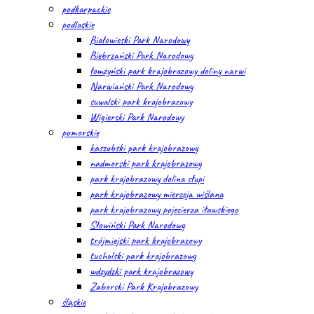
podkarpackie
podlaskie
Białowieski Park Narodowy
Biebrzański Park Narodowy
łomżyński park krajobrazowy doliny narwi
Narwiański Park Narodowy
suwalski park krajobrazowy
Wigierski Park Narodowy
pomorskie
kaszubski park krajobrazowy
nadmorski park krajobrazowy
park krajobrazowy dolina słupi
park krajobrazowy mierzeja wiślana
park krajobrazowy pojezierza iławskiego
Słowiński Park Narodowy
trójmiejski park krajobrazowy
tucholski park krajobrazowy
wdzydzki park krajobrazowy
Zaborski Park Krajobrazowy
śląskie