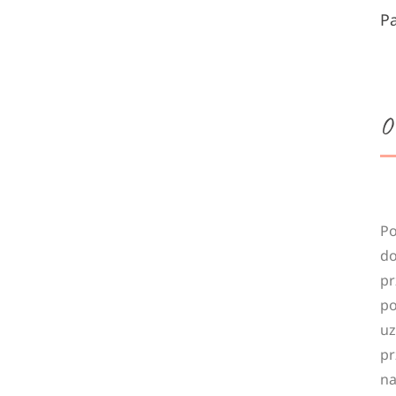
P
O
Po
do
pr
po
uz
pr
na