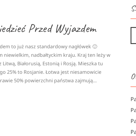
S
edzieć Przed Wyjazdem
zdem to już nasz standardowy nagłówek 🙂
niewielkim, nadbałtyckim kraju. Kraj ten leży w
 Litwą, Białorusią, Estonią i Rosją. Mieszka tu
go 25% to Rosjanie. Łotwa jest niesamowicie
O
. Prawie 50% powierzchni państwa zajmują…
P
P
P
P