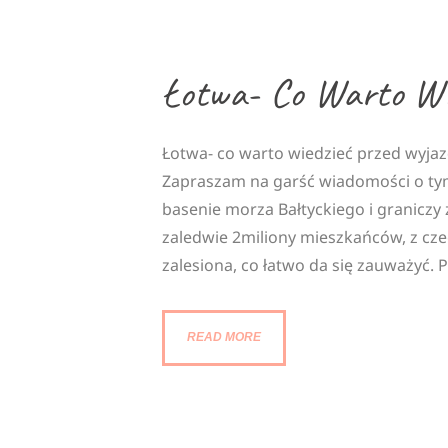
Łotwa- Co Warto Wi
Łotwa- co warto wiedzieć przed wyja
Zapraszam na garść wiadomości o tym 
basenie morza Bałtyckiego i graniczy z
zaledwie 2miliony mieszkańców, z cze
zalesiona, co łatwo da się zauważyć
READ MORE