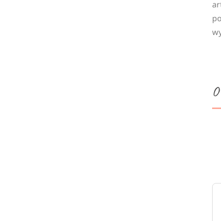
ar
po
wy
O