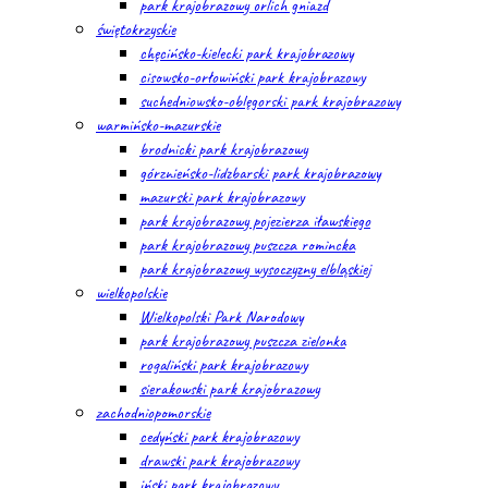
park krajobrazowy orlich gniazd
świętokrzyskie
chęcińsko-kielecki park krajobrazowy
cisowsko-orłowiński park krajobrazowy
suchedniowsko-oblęgorski park krajobrazowy
warmińsko-mazurskie
brodnicki park krajobrazowy
górznieńsko-lidzbarski park krajobrazowy
mazurski park krajobrazowy
park krajobrazowy pojezierza iławskiego
park krajobrazowy puszcza romincka
park krajobrazowy wysoczyzny elbląskiej
wielkopolskie
Wielkopolski Park Narodowy
park krajobrazowy puszcza zielonka
rogaliński park krajobrazowy
sierakowski park krajobrazowy
zachodniopomorskie
cedyński park krajobrazowy
drawski park krajobrazowy
iński park krajobrazowy