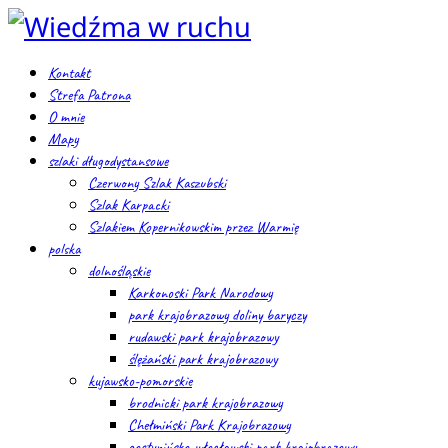
Kontakt
Strefa Patrona
O mnie
Mapy
szlaki długodystansowe
Czerwony Szlak Kaszubski
Szlak Karpacki
Szlakiem Kopernikowskim przez Warmię
polska
dolnośląskie
Karkonoski Park Narodowy
park krajobrazowy doliny baryczy
rudawski park krajobrazowy
ślężański park krajobrazowy
kujawsko-pomorskie
brodnicki park krajobrazowy
Chełmiński Park Krajobrazowy
gostynińsko-włocławski park krajobrazowy