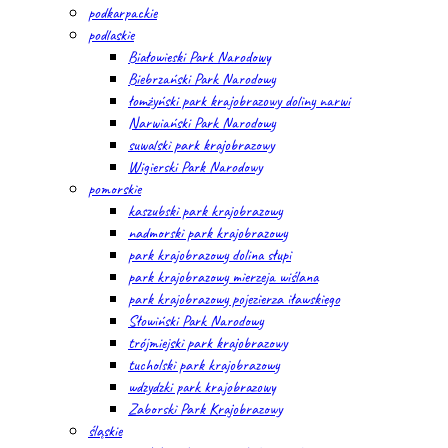
podkarpackie
podlaskie
Białowieski Park Narodowy
Biebrzański Park Narodowy
łomżyński park krajobrazowy doliny narwi
Narwiański Park Narodowy
suwalski park krajobrazowy
Wigierski Park Narodowy
pomorskie
kaszubski park krajobrazowy
nadmorski park krajobrazowy
park krajobrazowy dolina słupi
park krajobrazowy mierzeja wiślana
park krajobrazowy pojezierza iławskiego
Słowiński Park Narodowy
trójmiejski park krajobrazowy
tucholski park krajobrazowy
wdzydzki park krajobrazowy
Zaborski Park Krajobrazowy
śląskie