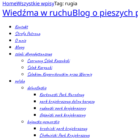
Home
Wszystkie wpisy
Tag: rugia
Wiedźma w ruchu
Blog o pieszych
Kontakt
Strefa Patrona
O mnie
Mapy
szlaki długodystansowe
Czerwony Szlak Kaszubski
Szlak Karpacki
Szlakiem Kopernikowskim przez Warmię
polska
dolnośląskie
Karkonoski Park Narodowy
park krajobrazowy doliny baryczy
rudawski park krajobrazowy
ślężański park krajobrazowy
kujawsko-pomorskie
brodnicki park krajobrazowy
Chełmiński Park Krajobrazowy