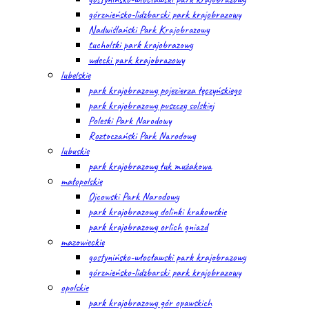
górznieńsko-lidzbarski park krajobrazowy
Nadwiślański Park Krajobrazowy
tucholski park krajobrazowy
wdecki park krajobrazowy
lubelskie
park krajobrazowy pojezierza łęczyńskiego
park krajobrazowy puszczy solskiej
Poleski Park Narodowy
Roztoczański Park Narodowy
lubuskie
park krajobrazowy łuk mużakowa
małopolskie
Ojcowski Park Narodowy
park krajobrazowy dolinki krakowskie
park krajobrazowy orlich gniazd
mazowieckie
gostynińsko-włocławski park krajobrazowy
górznieńsko-lidzbarski park krajobrazowy
opolskie
park krajobrazowy gór opawskich