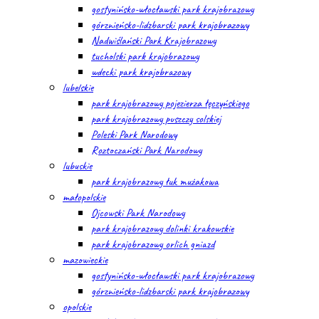
gostynińsko-włocławski park krajobrazowy
górznieńsko-lidzbarski park krajobrazowy
Nadwiślański Park Krajobrazowy
tucholski park krajobrazowy
wdecki park krajobrazowy
lubelskie
park krajobrazowy pojezierza łęczyńskiego
park krajobrazowy puszczy solskiej
Poleski Park Narodowy
Roztoczański Park Narodowy
lubuskie
park krajobrazowy łuk mużakowa
małopolskie
Ojcowski Park Narodowy
park krajobrazowy dolinki krakowskie
park krajobrazowy orlich gniazd
mazowieckie
gostynińsko-włocławski park krajobrazowy
górznieńsko-lidzbarski park krajobrazowy
opolskie