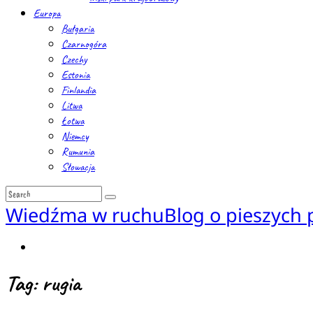
Europa
Bułgaria
Czarnogóra
Czechy
Estonia
Finlandia
Litwa
Łotwa
Niemcy
Rumunia
Słowacja
Wiedźma w ruchu
Blog o pieszych
Tag: rugia