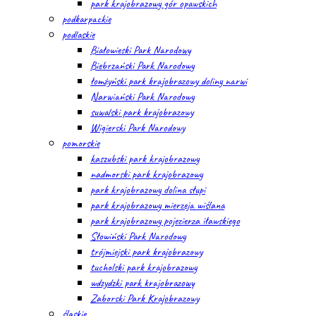
park krajobrazowy gór opawskich
podkarpackie
podlaskie
Białowieski Park Narodowy
Biebrzański Park Narodowy
łomżyński park krajobrazowy doliny narwi
Narwiański Park Narodowy
suwalski park krajobrazowy
Wigierski Park Narodowy
pomorskie
kaszubski park krajobrazowy
nadmorski park krajobrazowy
park krajobrazowy dolina słupi
park krajobrazowy mierzeja wiślana
park krajobrazowy pojezierza iławskiego
Słowiński Park Narodowy
trójmiejski park krajobrazowy
tucholski park krajobrazowy
wdzydzki park krajobrazowy
Zaborski Park Krajobrazowy
śląskie