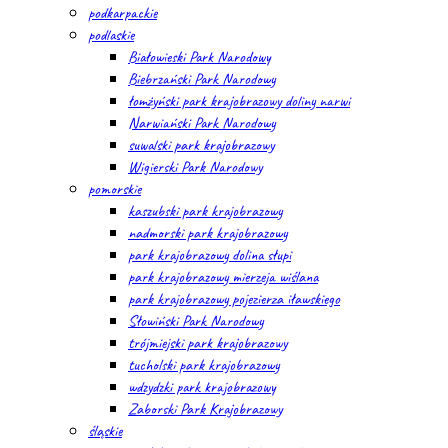
podkarpackie
podlaskie
Białowieski Park Narodowy
Biebrzański Park Narodowy
łomżyński park krajobrazowy doliny narwi
Narwiański Park Narodowy
suwalski park krajobrazowy
Wigierski Park Narodowy
pomorskie
kaszubski park krajobrazowy
nadmorski park krajobrazowy
park krajobrazowy dolina słupi
park krajobrazowy mierzeja wiślana
park krajobrazowy pojezierza iławskiego
Słowiński Park Narodowy
trójmiejski park krajobrazowy
tucholski park krajobrazowy
wdzydzki park krajobrazowy
Zaborski Park Krajobrazowy
śląskie