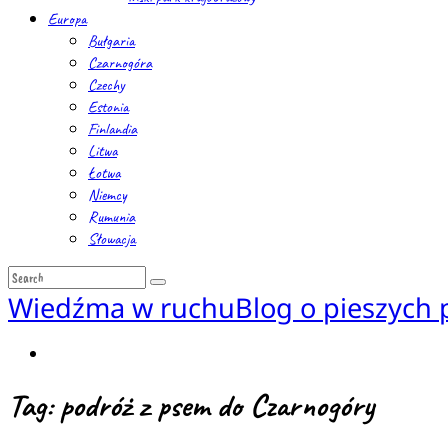
Europa
Bułgaria
Czarnogóra
Czechy
Estonia
Finlandia
Litwa
Łotwa
Niemcy
Rumunia
Słowacja
Wiedźma w ruchu
Blog o pieszych
Tag: podróż z psem do Czarnogóry