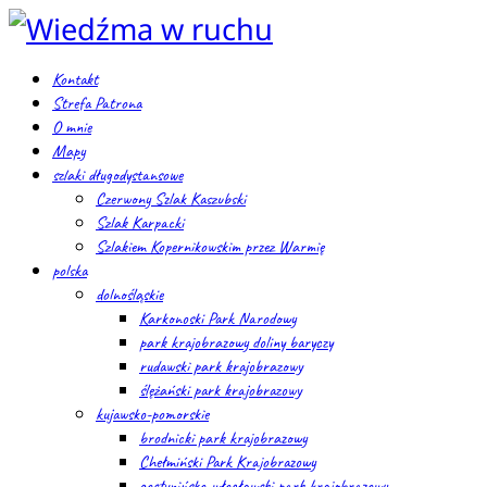
Kontakt
Strefa Patrona
O mnie
Mapy
szlaki długodystansowe
Czerwony Szlak Kaszubski
Szlak Karpacki
Szlakiem Kopernikowskim przez Warmię
polska
dolnośląskie
Karkonoski Park Narodowy
park krajobrazowy doliny baryczy
rudawski park krajobrazowy
ślężański park krajobrazowy
kujawsko-pomorskie
brodnicki park krajobrazowy
Chełmiński Park Krajobrazowy
gostynińsko-włocławski park krajobrazowy