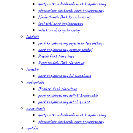
gostynińsko-włocławski park krajobrazowy
górznieńsko-lidzbarski park krajobrazowy
Nadwiślański Park Krajobrazowy
tucholski park krajobrazowy
wdecki park krajobrazowy
lubelskie
park krajobrazowy pojezierza łęczyńskiego
park krajobrazowy puszczy solskiej
Poleski Park Narodowy
Roztoczański Park Narodowy
lubuskie
park krajobrazowy łuk mużakowa
małopolskie
Ojcowski Park Narodowy
park krajobrazowy dolinki krakowskie
park krajobrazowy orlich gniazd
mazowieckie
gostynińsko-włocławski park krajobrazowy
górznieńsko-lidzbarski park krajobrazowy
opolskie