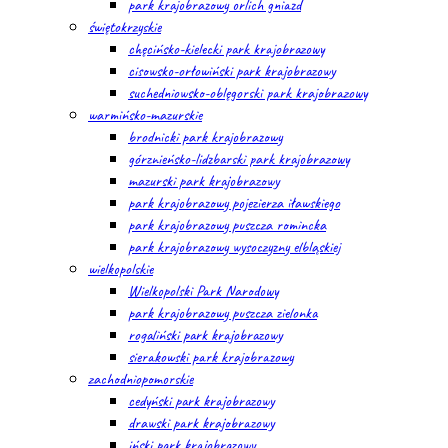
park krajobrazowy orlich gniazd
świętokrzyskie
chęcińsko-kielecki park krajobrazowy
cisowsko-orłowiński park krajobrazowy
suchedniowsko-oblęgorski park krajobrazowy
warmińsko-mazurskie
brodnicki park krajobrazowy
górznieńsko-lidzbarski park krajobrazowy
mazurski park krajobrazowy
park krajobrazowy pojezierza iławskiego
park krajobrazowy puszcza romincka
park krajobrazowy wysoczyzny elbląskiej
wielkopolskie
Wielkopolski Park Narodowy
park krajobrazowy puszcza zielonka
rogaliński park krajobrazowy
sierakowski park krajobrazowy
zachodniopomorskie
cedyński park krajobrazowy
drawski park krajobrazowy
iński park krajobrazowy