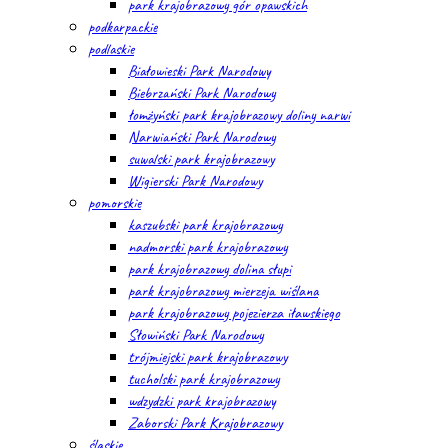
park krajobrazowy gór opawskich
podkarpackie
podlaskie
Białowieski Park Narodowy
Biebrzański Park Narodowy
łomżyński park krajobrazowy doliny narwi
Narwiański Park Narodowy
suwalski park krajobrazowy
Wigierski Park Narodowy
pomorskie
kaszubski park krajobrazowy
nadmorski park krajobrazowy
park krajobrazowy dolina słupi
park krajobrazowy mierzeja wiślana
park krajobrazowy pojezierza iławskiego
Słowiński Park Narodowy
trójmiejski park krajobrazowy
tucholski park krajobrazowy
wdzydzki park krajobrazowy
Zaborski Park Krajobrazowy
śląskie