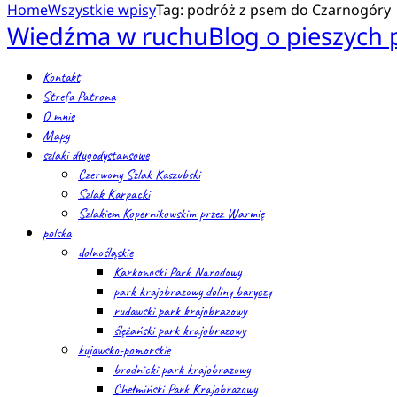
Home
Wszystkie wpisy
Tag: podróż z psem do Czarnogóry
Wiedźma w ruchu
Blog o pieszych
Kontakt
Strefa Patrona
O mnie
Mapy
szlaki długodystansowe
Czerwony Szlak Kaszubski
Szlak Karpacki
Szlakiem Kopernikowskim przez Warmię
polska
dolnośląskie
Karkonoski Park Narodowy
park krajobrazowy doliny baryczy
rudawski park krajobrazowy
ślężański park krajobrazowy
kujawsko-pomorskie
brodnicki park krajobrazowy
Chełmiński Park Krajobrazowy