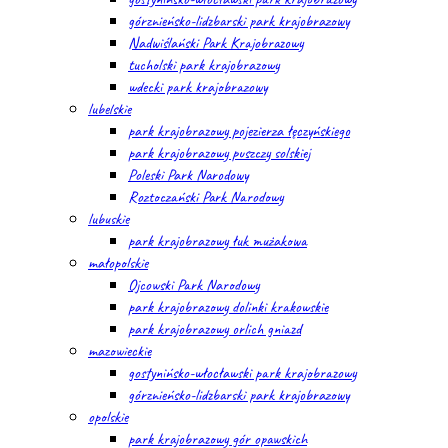
górznieńsko-lidzbarski park krajobrazowy
Nadwiślański Park Krajobrazowy
tucholski park krajobrazowy
wdecki park krajobrazowy
lubelskie
park krajobrazowy pojezierza łęczyńskiego
park krajobrazowy puszczy solskiej
Poleski Park Narodowy
Roztoczański Park Narodowy
lubuskie
park krajobrazowy łuk mużakowa
małopolskie
Ojcowski Park Narodowy
park krajobrazowy dolinki krakowskie
park krajobrazowy orlich gniazd
mazowieckie
gostynińsko-włocławski park krajobrazowy
górznieńsko-lidzbarski park krajobrazowy
opolskie
park krajobrazowy gór opawskich