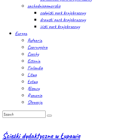
zachodniopomorskie
cedyński park krajobrazowy
drawski park krajobrazowy
iński park krajobrazowy
Europa
Bułgaria
Czarnogóra
Czechy
Estonia
Finlandia
Litwa
Łotwa
Niemcy
Rumunia
Słowacja
Ścieżki dydaktyczne w Łupawie