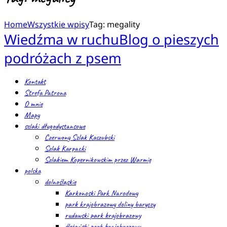
Home
Wszystkie wpisy
Tag: megality
Wiedźma w ruchu
Blog o pieszych
podróżach z psem
Kontakt
Strefa Patrona
O mnie
Mapy
szlaki długodystansowe
Czerwony Szlak Kaszubski
Szlak Karpacki
Szlakiem Kopernikowskim przez Warmię
polska
dolnośląskie
Karkonoski Park Narodowy
park krajobrazowy doliny baryczy
rudawski park krajobrazowy
ślężański park krajobrazowy