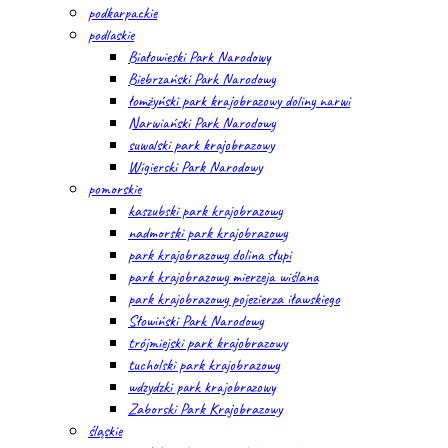
podkarpackie
podlaskie
Białowieski Park Narodowy
Biebrzański Park Narodowy
łomżyński park krajobrazowy doliny narwi
Narwiański Park Narodowy
suwalski park krajobrazowy
Wigierski Park Narodowy
pomorskie
kaszubski park krajobrazowy
nadmorski park krajobrazowy
park krajobrazowy dolina słupi
park krajobrazowy mierzeja wiślana
park krajobrazowy pojezierza iławskiego
Słowiński Park Narodowy
trójmiejski park krajobrazowy
tucholski park krajobrazowy
wdzydzki park krajobrazowy
Zaborski Park Krajobrazowy
śląskie