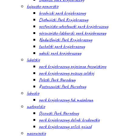
kujawsko-pomorskie
brodnicki park krajobrazowy
Chełmiński Park Krajobrazowy
gostynińsko-włocławski park krajobrazowy
górznieńsko-lidzbarski park krajobrazowy
Nadwiślański Park Krajobrazowy
tucholski park krajobrazowy
wdecki park krajobrazowy
lubelskie
park krajobrazowy pojezierza łęczyńskiego
park krajobrazowy puszczy solskiej
Poleski Park Narodowy
Roztoczański Park Narodowy
lubuskie
park krajobrazowy łuk mużakowa
małopolskie
Ojcowski Park Narodowy
park krajobrazowy dolinki krakowskie
park krajobrazowy orlich gniazd
mazowieckie