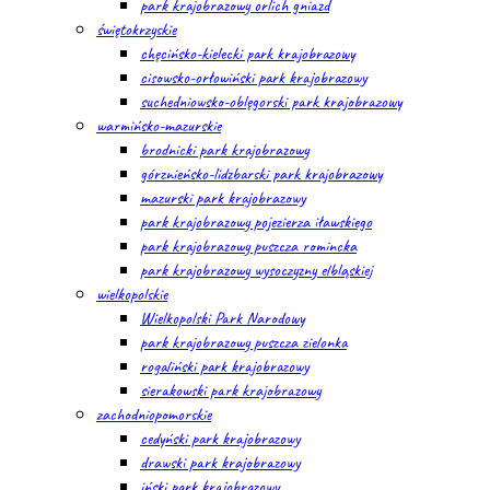
park krajobrazowy orlich gniazd
świętokrzyskie
chęcińsko-kielecki park krajobrazowy
cisowsko-orłowiński park krajobrazowy
suchedniowsko-oblęgorski park krajobrazowy
warmińsko-mazurskie
brodnicki park krajobrazowy
górznieńsko-lidzbarski park krajobrazowy
mazurski park krajobrazowy
park krajobrazowy pojezierza iławskiego
park krajobrazowy puszcza romincka
park krajobrazowy wysoczyzny elbląskiej
wielkopolskie
Wielkopolski Park Narodowy
park krajobrazowy puszcza zielonka
rogaliński park krajobrazowy
sierakowski park krajobrazowy
zachodniopomorskie
cedyński park krajobrazowy
drawski park krajobrazowy
iński park krajobrazowy