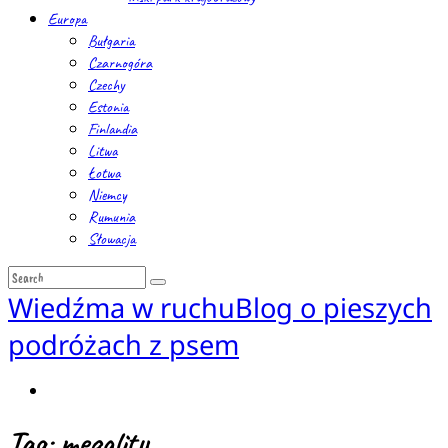
Europa
Bułgaria
Czarnogóra
Czechy
Estonia
Finlandia
Litwa
Łotwa
Niemcy
Rumunia
Słowacja
Wiedźma w ruchu
Blog o pieszych
podróżach z psem
Tag: megality