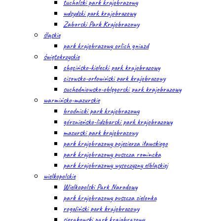
tucholski park krajobrazowy
wdzydzki park krajobrazowy
Zaborski Park Krajobrazowy
śląskie
park krajobrazowy orlich gniazd
świętokrzyskie
chęcińsko-kielecki park krajobrazowy
cisowsko-orłowiński park krajobrazowy
suchedniowsko-oblęgorski park krajobrazowy
warmińsko-mazurskie
brodnicki park krajobrazowy
górznieńsko-lidzbarski park krajobrazowy
mazurski park krajobrazowy
park krajobrazowy pojezierza iławskiego
park krajobrazowy puszcza romincka
park krajobrazowy wysoczyzny elbląskiej
wielkopolskie
Wielkopolski Park Narodowy
park krajobrazowy puszcza zielonka
rogaliński park krajobrazowy
sierakowski park krajobrazowy