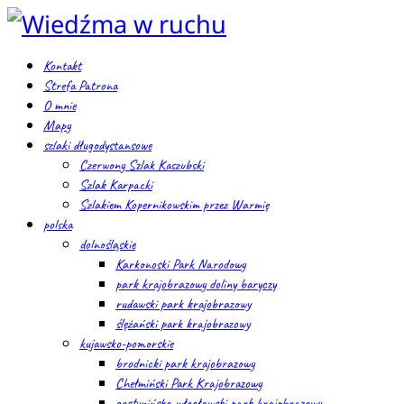
Kontakt
Strefa Patrona
O mnie
Mapy
szlaki długodystansowe
Czerwony Szlak Kaszubski
Szlak Karpacki
Szlakiem Kopernikowskim przez Warmię
polska
dolnośląskie
Karkonoski Park Narodowy
park krajobrazowy doliny baryczy
rudawski park krajobrazowy
ślężański park krajobrazowy
kujawsko-pomorskie
brodnicki park krajobrazowy
Chełmiński Park Krajobrazowy
gostynińsko-włocławski park krajobrazowy