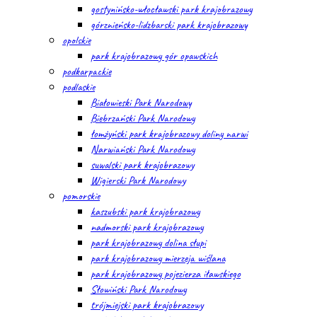
gostynińsko-włocławski park krajobrazowy
górznieńsko-lidzbarski park krajobrazowy
opolskie
park krajobrazowy gór opawskich
podkarpackie
podlaskie
Białowieski Park Narodowy
Biebrzański Park Narodowy
łomżyński park krajobrazowy doliny narwi
Narwiański Park Narodowy
suwalski park krajobrazowy
Wigierski Park Narodowy
pomorskie
kaszubski park krajobrazowy
nadmorski park krajobrazowy
park krajobrazowy dolina słupi
park krajobrazowy mierzeja wiślana
park krajobrazowy pojezierza iławskiego
Słowiński Park Narodowy
trójmiejski park krajobrazowy