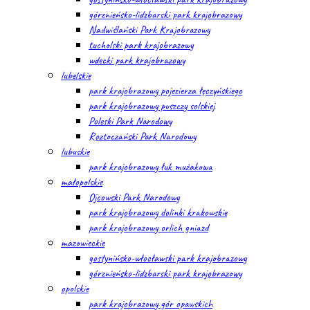
górznieńsko-lidzbarski park krajobrazowy
Nadwiślański Park Krajobrazowy
tucholski park krajobrazowy
wdecki park krajobrazowy
lubelskie
park krajobrazowy pojezierza łęczyńskiego
park krajobrazowy puszczy solskiej
Poleski Park Narodowy
Roztoczański Park Narodowy
lubuskie
park krajobrazowy łuk mużakowa
małopolskie
Ojcowski Park Narodowy
park krajobrazowy dolinki krakowskie
park krajobrazowy orlich gniazd
mazowieckie
gostynińsko-włocławski park krajobrazowy
górznieńsko-lidzbarski park krajobrazowy
opolskie
park krajobrazowy gór opawskich