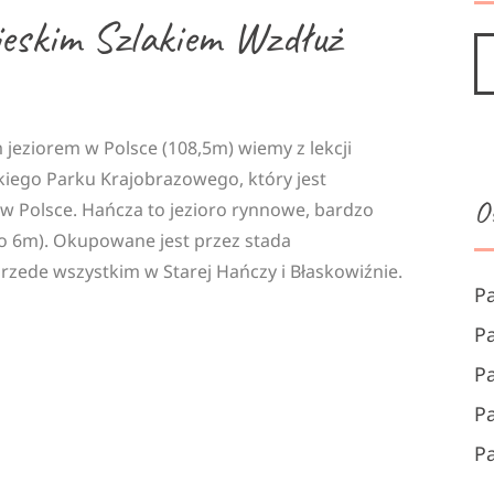
ieskim Szlakiem Wzdłuż
m jeziorem w Polsce (108,5m) wiemy z lekcji
skiego Parku Krajobrazowego, który jest
O
 Polsce. Hańcza to jezioro rynnowe, bardzo
(do 6m). Okupowane jest przez stada
zede wszystkim w Starej Hańczy i Błaskowiźnie.
P
P
P
P
P