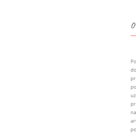
O
Po
do
pr
po
uz
pr
na
ar
po