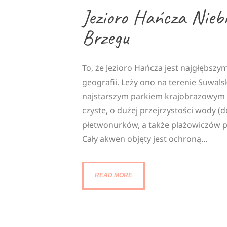
Jezioro Hańcza Nieb
Brzegu
To, że Jezioro Hańcza jest najgłębszy
geografii. Leży ono na terenie Suwal
najstarszym parkiem krajobrazowym w
czyste, o dużej przejrzystości wody 
płetwonurków, a także plażowiczów pr
Cały akwen objęty jest ochroną…
READ MORE