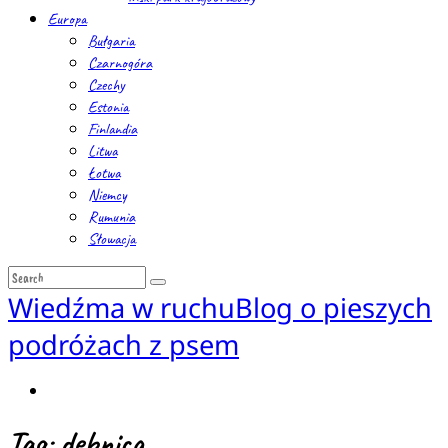
Europa
Bułgaria
Czarnogóra
Czechy
Estonia
Finlandia
Litwa
Łotwa
Niemcy
Rumunia
Słowacja
Wiedźma w ruchu
Blog o pieszych
podróżach z psem
Tag: dębnica