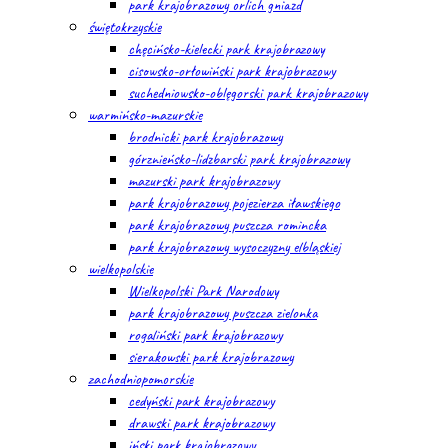
park krajobrazowy orlich gniazd
świętokrzyskie
chęcińsko-kielecki park krajobrazowy
cisowsko-orłowiński park krajobrazowy
suchedniowsko-oblęgorski park krajobrazowy
warmińsko-mazurskie
brodnicki park krajobrazowy
górznieńsko-lidzbarski park krajobrazowy
mazurski park krajobrazowy
park krajobrazowy pojezierza iławskiego
park krajobrazowy puszcza romincka
park krajobrazowy wysoczyzny elbląskiej
wielkopolskie
Wielkopolski Park Narodowy
park krajobrazowy puszcza zielonka
rogaliński park krajobrazowy
sierakowski park krajobrazowy
zachodniopomorskie
cedyński park krajobrazowy
drawski park krajobrazowy
iński park krajobrazowy