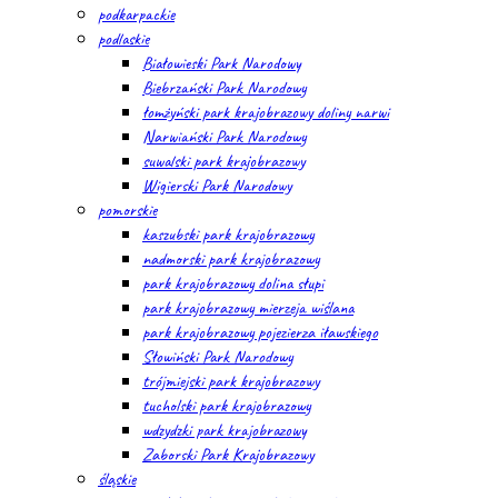
podkarpackie
podlaskie
Białowieski Park Narodowy
Biebrzański Park Narodowy
łomżyński park krajobrazowy doliny narwi
Narwiański Park Narodowy
suwalski park krajobrazowy
Wigierski Park Narodowy
pomorskie
kaszubski park krajobrazowy
nadmorski park krajobrazowy
park krajobrazowy dolina słupi
park krajobrazowy mierzeja wiślana
park krajobrazowy pojezierza iławskiego
Słowiński Park Narodowy
trójmiejski park krajobrazowy
tucholski park krajobrazowy
wdzydzki park krajobrazowy
Zaborski Park Krajobrazowy
śląskie