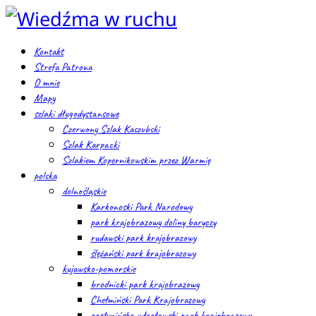
Kontakt
Strefa Patrona
O mnie
Mapy
szlaki długodystansowe
Czerwony Szlak Kaszubski
Szlak Karpacki
Szlakiem Kopernikowskim przez Warmię
polska
dolnośląskie
Karkonoski Park Narodowy
park krajobrazowy doliny baryczy
rudawski park krajobrazowy
ślężański park krajobrazowy
kujawsko-pomorskie
brodnicki park krajobrazowy
Chełmiński Park Krajobrazowy
gostynińsko-włocławski park krajobrazowy