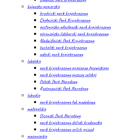
kujawsko-pomorskie
brodnicki park krajobrazowy
Chełmiński Park Krajobrazowy
gostynińsko-włocławski park krajobrazowy
górznieńsko-lidzbarski park krajobrazowy
Nadwiślański Park Krajobrazowy
tucholski park krajobrazowy
wdecki park krajobrazowy
lubelskie
park krajobrazowy pojezierza łęczyńskiego
park krajobrazowy puszczy solskiej
Poleski Park Narodowy
Roztoczański Park Narodowy
lubuskie
park krajobrazowy łuk mużakowa
małopolskie
Ojcowski Park Narodowy
park krajobrazowy dolinki krakowskie
park krajobrazowy orlich gniazd
mazowieckie