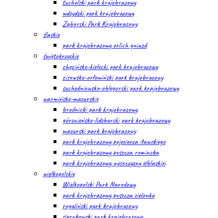
tucholski park krajobrazowy
wdzydzki park krajobrazowy
Zaborski Park Krajobrazowy
śląskie
park krajobrazowy orlich gniazd
świętokrzyskie
chęcińsko-kielecki park krajobrazowy
cisowsko-orłowiński park krajobrazowy
suchedniowsko-oblęgorski park krajobrazowy
warmińsko-mazurskie
brodnicki park krajobrazowy
górznieńsko-lidzbarski park krajobrazowy
mazurski park krajobrazowy
park krajobrazowy pojezierza iławskiego
park krajobrazowy puszcza romincka
park krajobrazowy wysoczyzny elbląskiej
wielkopolskie
Wielkopolski Park Narodowy
park krajobrazowy puszcza zielonka
rogaliński park krajobrazowy
sierakowski park krajobrazowy