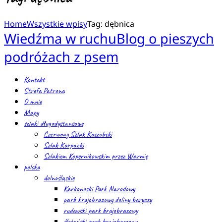
Home
Wszystkie wpisy
Tag: dębnica
Wiedźma w ruchu
Blog o pieszych
podróżach z psem
Kontakt
Strefa Patrona
O mnie
Mapy
szlaki długodystansowe
Czerwony Szlak Kaszubski
Szlak Karpacki
Szlakiem Kopernikowskim przez Warmię
polska
dolnośląskie
Karkonoski Park Narodowy
park krajobrazowy doliny baryczy
rudawski park krajobrazowy
ślężański park krajobrazowy