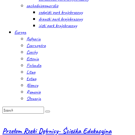
zachodniopomorskie
cedyński park krajobrazowy
drawski park krajobrazowy
iński park krajobrazowy
Europa
Bułgaria
Czarnogóra
Czechy
Estonia
Finlandia
Litwa
Łotwa
Niemcy
Rumunia
Słowacja
Przełom Rzeki Dębnicy- Ścieżka Edukacyjna