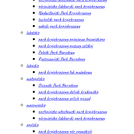
górznieńsko-lidzbarski park krajobrazowy
Nadwiślański Park Krajobrazowy
tucholski park krajobrazowy
wdecki park krajobrazowy
lubelskie
park krajobrazowy pojezierza łęczyńskiego
park krajobrazowy puszczy solskiej
Poleski Park Narodowy
Roztoczański Park Narodowy
lubuskie
park krajobrazowy łuk mużakowa
małopolskie
Ojcowski Park Narodowy
park krajobrazowy dolinki krakowskie
park krajobrazowy orlich gniazd
mazowieckie
gostynińsko-włocławski park krajobrazowy
górznieńsko-lidzbarski park krajobrazowy
opolskie
park krajobrazowy gór opawskich