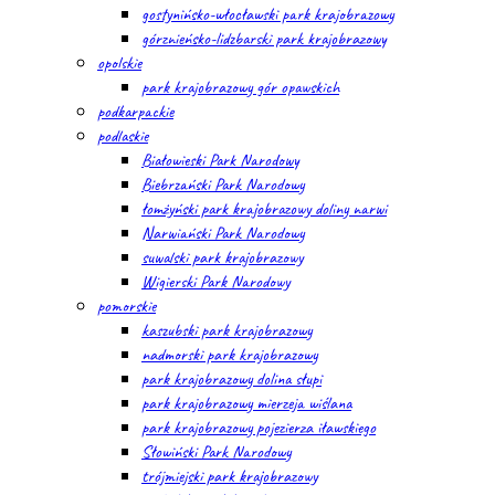
gostynińsko-włocławski park krajobrazowy
górznieńsko-lidzbarski park krajobrazowy
opolskie
park krajobrazowy gór opawskich
podkarpackie
podlaskie
Białowieski Park Narodowy
Biebrzański Park Narodowy
łomżyński park krajobrazowy doliny narwi
Narwiański Park Narodowy
suwalski park krajobrazowy
Wigierski Park Narodowy
pomorskie
kaszubski park krajobrazowy
nadmorski park krajobrazowy
park krajobrazowy dolina słupi
park krajobrazowy mierzeja wiślana
park krajobrazowy pojezierza iławskiego
Słowiński Park Narodowy
trójmiejski park krajobrazowy