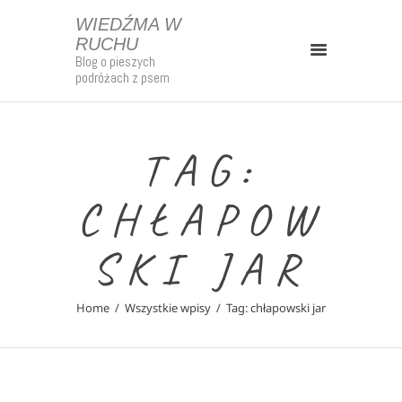
WIEDŹMA W
RUCHU
Blog o pieszych
WIEDŹMA W RUCHU
podróżach z psem
Blog o pieszych podróżach z psem
Kontakt
TAG:
Strefa Patrona
CHŁAPOW
O Mnie
Mapy
SKI JAR
Szlaki Długodystansowe
Polska
Home
Wszystkie wpisy
Tag: chłapowski jar
Europa