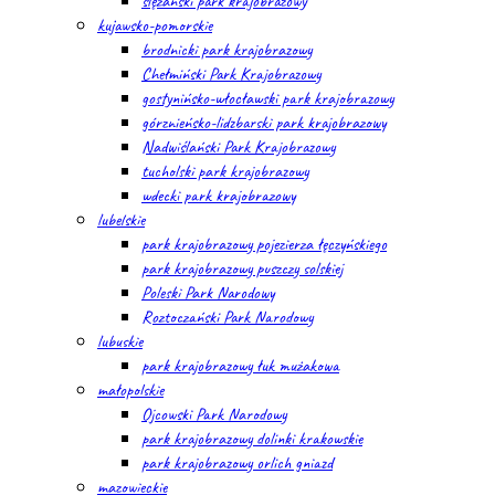
ślężański park krajobrazowy
kujawsko-pomorskie
brodnicki park krajobrazowy
Chełmiński Park Krajobrazowy
gostynińsko-włocławski park krajobrazowy
górznieńsko-lidzbarski park krajobrazowy
Nadwiślański Park Krajobrazowy
tucholski park krajobrazowy
wdecki park krajobrazowy
lubelskie
park krajobrazowy pojezierza łęczyńskiego
park krajobrazowy puszczy solskiej
Poleski Park Narodowy
Roztoczański Park Narodowy
lubuskie
park krajobrazowy łuk mużakowa
małopolskie
Ojcowski Park Narodowy
park krajobrazowy dolinki krakowskie
park krajobrazowy orlich gniazd
mazowieckie