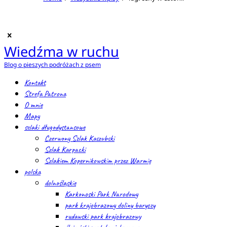
Wiedźma w ruchu
Blog o pieszych podróżach z psem
Kontakt
Strefa Patrona
O mnie
Mapy
szlaki długodystansowe
Czerwony Szlak Kaszubski
Szlak Karpacki
Szlakiem Kopernikowskim przez Warmię
polska
dolnośląskie
Karkonoski Park Narodowy
park krajobrazowy doliny baryczy
rudawski park krajobrazowy