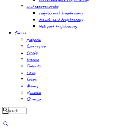
zachodniopomorskie
cedyński park krajobrazowy
drawski park krajobrazowy
iński park krajobrazowy
Europa
Bułgaria
Czarnogóra
Czechy
Estonia
Finlandia
Litwa
Łotwa
Niemcy
Rumunia
Słowacja