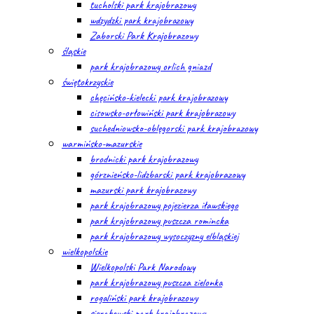
tucholski park krajobrazowy
wdzydzki park krajobrazowy
Zaborski Park Krajobrazowy
śląskie
park krajobrazowy orlich gniazd
świętokrzyskie
chęcińsko-kielecki park krajobrazowy
cisowsko-orłowiński park krajobrazowy
suchedniowsko-oblęgorski park krajobrazowy
warmińsko-mazurskie
brodnicki park krajobrazowy
górznieńsko-lidzbarski park krajobrazowy
mazurski park krajobrazowy
park krajobrazowy pojezierza iławskiego
park krajobrazowy puszcza romincka
park krajobrazowy wysoczyzny elbląskiej
wielkopolskie
Wielkopolski Park Narodowy
park krajobrazowy puszcza zielonka
rogaliński park krajobrazowy
sierakowski park krajobrazowy