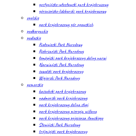
gostynińsko-włocławski park krajobrazowy
górznieńsko-lidzbarski park krajobrazowy
opolskie
park krajobrazowy gór opawskich
podkarpackie
podlaskie
Białowieski Park Narodowy
Biebrzański Park Narodowy
łomżyński park krajobrazowy doliny narwi
Narwiański Park Narodowy
suwalski park krajobrazowy
Wigierski Park Narodowy
pomorskie
kaszubski park krajobrazowy
nadmorski park krajobrazowy
park krajobrazowy dolina słupi
park krajobrazowy mierzeja wiślana
park krajobrazowy pojezierza iławskiego
Słowiński Park Narodowy
trójmiejski park krajobrazowy