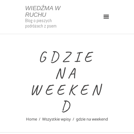
WIEDŹMA W
RUCHU
Blog o pieszych
WIEDŹMA W RUCHU
podróżach z psem
Blog o pieszych podróżach z psem
Kontakt
GDZIE
Strefa Patrona
NA
O Mnie
Mapy
WEEKEN
Szlaki Długodystansowe
Polska
D
Europa
Home
Wszystkie wpisy
gdzie na weekend